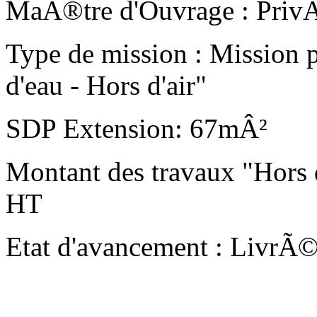
MaÃ®tre d'Ouvrage :
Priv
Type de mission :
Mission p
d'eau - Hors d'air"
SDP Extension:
67mÂ²
Montant des travaux "Hors d
HT
Etat d'avancement :
LivrÃ