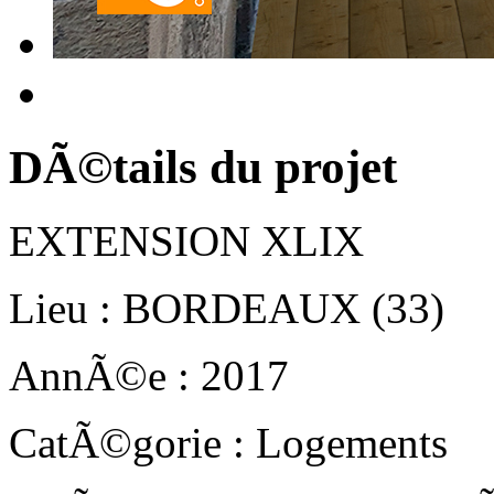
DÃ©tails du projet
EXTENSION XLIX
Lieu :
BORDEAUX (33)
AnnÃ©e :
2017
CatÃ©gorie :
Logements